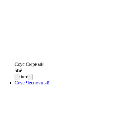
Соус Сырный
50
₽
0
шт
Соус Чесночный