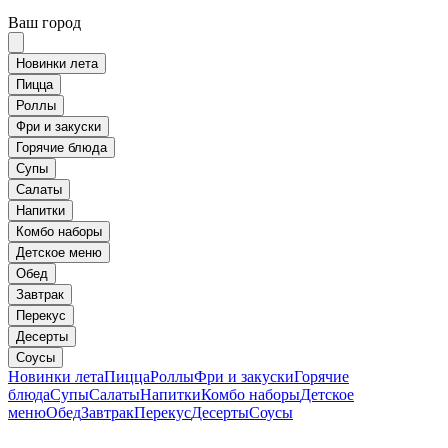
Ваш город
Новинки лета
Пицца
Роллы
Фри и закуски
Горячие блюда
Супы
Салаты
Напитки
Комбо наборы
Детское меню
Обед
Завтрак
Перекус
Десерты
Соусы
Новинки лета
Пицца
Роллы
Фри и закуски
Горячие
блюда
Супы
Салаты
Напитки
Комбо наборы
Детское
меню
Обед
Завтрак
Перекус
Десерты
Соусы