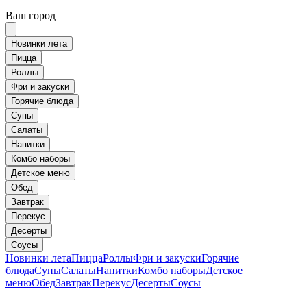
Ваш город
Новинки лета
Пицца
Роллы
Фри и закуски
Горячие блюда
Супы
Салаты
Напитки
Комбо наборы
Детское меню
Обед
Завтрак
Перекус
Десерты
Соусы
Новинки лета
Пицца
Роллы
Фри и закуски
Горячие
блюда
Супы
Салаты
Напитки
Комбо наборы
Детское
меню
Обед
Завтрак
Перекус
Десерты
Соусы