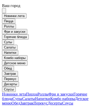
Ваш город
Новинки лета
Пицца
Роллы
Фри и закуски
Горячие блюда
Супы
Салаты
Напитки
Комбо наборы
Детское меню
Обед
Завтрак
Перекус
Десерты
Соусы
Новинки лета
Пицца
Роллы
Фри и закуски
Горячие
блюда
Супы
Салаты
Напитки
Комбо наборы
Детское
меню
Обед
Завтрак
Перекус
Десерты
Соусы