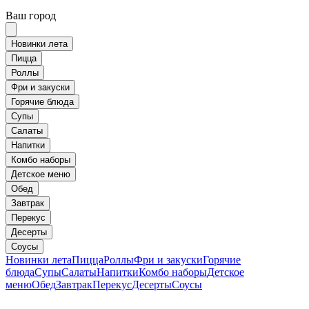
Ваш город
Новинки лета
Пицца
Роллы
Фри и закуски
Горячие блюда
Супы
Салаты
Напитки
Комбо наборы
Детское меню
Обед
Завтрак
Перекус
Десерты
Соусы
Новинки лета
Пицца
Роллы
Фри и закуски
Горячие
блюда
Супы
Салаты
Напитки
Комбо наборы
Детское
меню
Обед
Завтрак
Перекус
Десерты
Соусы