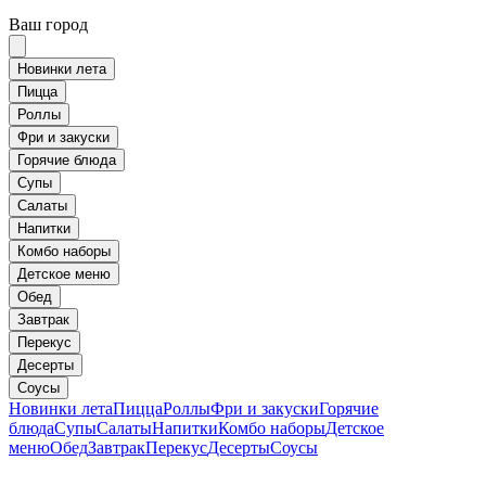
Ваш город
Новинки лета
Пицца
Роллы
Фри и закуски
Горячие блюда
Супы
Салаты
Напитки
Комбо наборы
Детское меню
Обед
Завтрак
Перекус
Десерты
Соусы
Новинки лета
Пицца
Роллы
Фри и закуски
Горячие
блюда
Супы
Салаты
Напитки
Комбо наборы
Детское
меню
Обед
Завтрак
Перекус
Десерты
Соусы