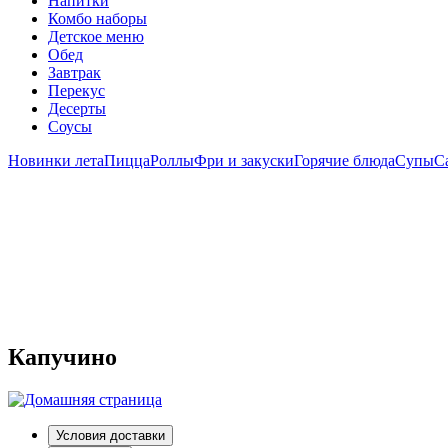
Напитки
Комбо наборы
Детское меню
Обед
Завтрак
Перекус
Десерты
Соусы
Новинки лета
Пицца
Роллы
Фри и закуски
Горячие блюда
Супы
С
Капучино
Условия доставки