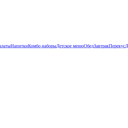
алаты
Напитки
Комбо наборы
Детское меню
Обед
Завтрак
Перекус
Д