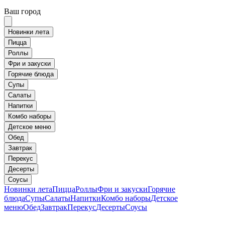
Ваш город
Новинки лета
Пицца
Роллы
Фри и закуски
Горячие блюда
Супы
Салаты
Напитки
Комбо наборы
Детское меню
Обед
Завтрак
Перекус
Десерты
Соусы
Новинки лета
Пицца
Роллы
Фри и закуски
Горячие
блюда
Супы
Салаты
Напитки
Комбо наборы
Детское
меню
Обед
Завтрак
Перекус
Десерты
Соусы