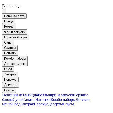
Ваш город
Новинки лета
Пицца
Роллы
Фри и закуски
Горячие блюда
Супы
Салаты
Напитки
Комбо наборы
Детское меню
Обед
Завтрак
Перекус
Десерты
Соусы
Новинки лета
Пицца
Роллы
Фри и закуски
Горячие
блюда
Супы
Салаты
Напитки
Комбо наборы
Детское
меню
Обед
Завтрак
Перекус
Десерты
Соусы