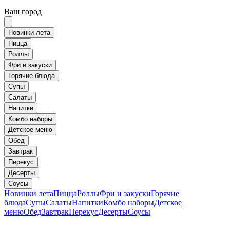
Ваш город
Новинки лета
Пицца
Роллы
Фри и закуски
Горячие блюда
Супы
Салаты
Напитки
Комбо наборы
Детское меню
Обед
Завтрак
Перекус
Десерты
Соусы
Новинки лета
Пицца
Роллы
Фри и закуски
Горячие
блюда
Супы
Салаты
Напитки
Комбо наборы
Детское
меню
Обед
Завтрак
Перекус
Десерты
Соусы