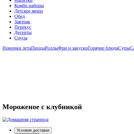
Напитки
Комбо наборы
Детское меню
Обед
Завтрак
Перекус
Десерты
Соусы
Новинки лета
Пицца
Роллы
Фри и закуски
Горячие блюда
Супы
С
Мороженое с клубникой
Условия доставки