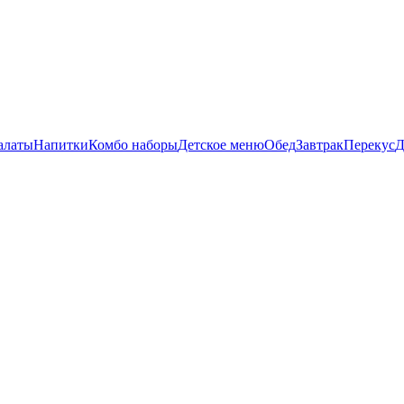
алаты
Напитки
Комбо наборы
Детское меню
Обед
Завтрак
Перекус
Д