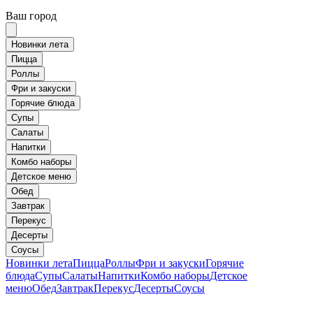
Ваш город
Новинки лета
Пицца
Роллы
Фри и закуски
Горячие блюда
Супы
Салаты
Напитки
Комбо наборы
Детское меню
Обед
Завтрак
Перекус
Десерты
Соусы
Новинки лета
Пицца
Роллы
Фри и закуски
Горячие
блюда
Супы
Салаты
Напитки
Комбо наборы
Детское
меню
Обед
Завтрак
Перекус
Десерты
Соусы