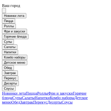
Ваш город
Новинки лета
Пицца
Роллы
Фри и закуски
Горячие блюда
Супы
Салаты
Напитки
Комбо наборы
Детское меню
Обед
Завтрак
Перекус
Десерты
Соусы
Новинки лета
Пицца
Роллы
Фри и закуски
Горячие
блюда
Супы
Салаты
Напитки
Комбо наборы
Детское
меню
Обед
Завтрак
Перекус
Десерты
Соусы