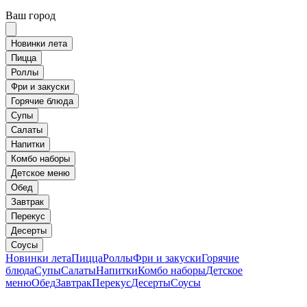
Ваш город
Новинки лета
Пицца
Роллы
Фри и закуски
Горячие блюда
Супы
Салаты
Напитки
Комбо наборы
Детское меню
Обед
Завтрак
Перекус
Десерты
Соусы
Новинки лета
Пицца
Роллы
Фри и закуски
Горячие
блюда
Супы
Салаты
Напитки
Комбо наборы
Детское
меню
Обед
Завтрак
Перекус
Десерты
Соусы