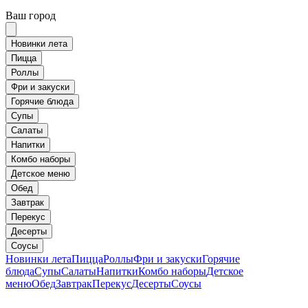
Ваш город
Новинки лета
Пицца
Роллы
Фри и закуски
Горячие блюда
Супы
Салаты
Напитки
Комбо наборы
Детское меню
Обед
Завтрак
Перекус
Десерты
Соусы
Новинки лета
Пицца
Роллы
Фри и закуски
Горячие
блюда
Супы
Салаты
Напитки
Комбо наборы
Детское
меню
Обед
Завтрак
Перекус
Десерты
Соусы