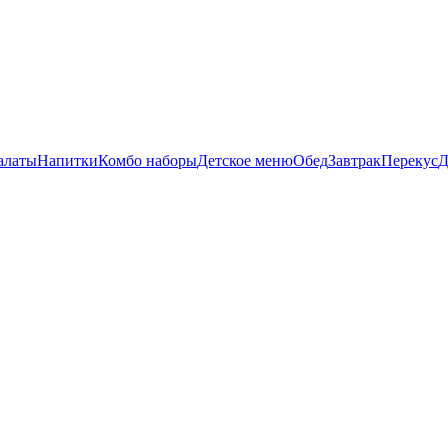
алаты
Напитки
Комбо наборы
Детское меню
Обед
Завтрак
Перекус
Д