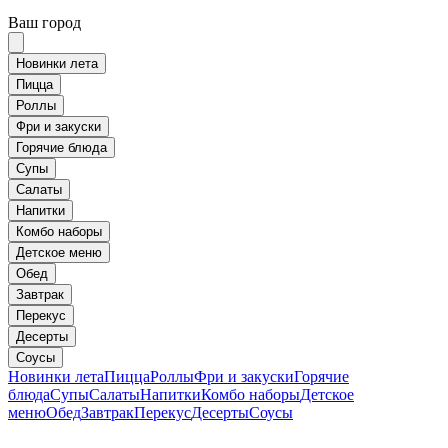
Ваш город
Новинки лета
Пицца
Роллы
Фри и закуски
Горячие блюда
Супы
Салаты
Напитки
Комбо наборы
Детское меню
Обед
Завтрак
Перекус
Десерты
Соусы
Новинки лета
Пицца
Роллы
Фри и закуски
Горячие
блюда
Супы
Салаты
Напитки
Комбо наборы
Детское
меню
Обед
Завтрак
Перекус
Десерты
Соусы