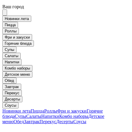
Ваш город
Новинки лета
Пицца
Роллы
Фри и закуски
Горячие блюда
Супы
Салаты
Напитки
Комбо наборы
Детское меню
Обед
Завтрак
Перекус
Десерты
Соусы
Новинки лета
Пицца
Роллы
Фри и закуски
Горячие
блюда
Супы
Салаты
Напитки
Комбо наборы
Детское
меню
Обед
Завтрак
Перекус
Десерты
Соусы