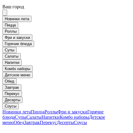
Ваш город
Новинки лета
Пицца
Роллы
Фри и закуски
Горячие блюда
Супы
Салаты
Напитки
Комбо наборы
Детское меню
Обед
Завтрак
Перекус
Десерты
Соусы
Новинки лета
Пицца
Роллы
Фри и закуски
Горячие
блюда
Супы
Салаты
Напитки
Комбо наборы
Детское
меню
Обед
Завтрак
Перекус
Десерты
Соусы