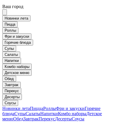
Ваш город
Новинки лета
Пицца
Роллы
Фри и закуски
Горячие блюда
Супы
Салаты
Напитки
Комбо наборы
Детское меню
Обед
Завтрак
Перекус
Десерты
Соусы
Новинки лета
Пицца
Роллы
Фри и закуски
Горячие
блюда
Супы
Салаты
Напитки
Комбо наборы
Детское
меню
Обед
Завтрак
Перекус
Десерты
Соусы