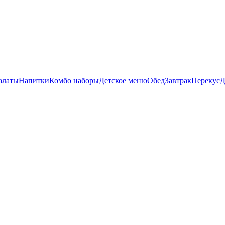
алаты
Напитки
Комбо наборы
Детское меню
Обед
Завтрак
Перекус
Д