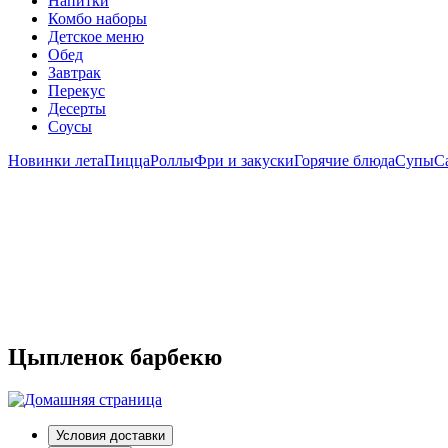
Напитки
Комбо наборы
Детское меню
Обед
Завтрак
Перекус
Десерты
Соусы
Новинки лета
Пицца
Роллы
Фри и закуски
Горячие блюда
Супы
С
Цыпленок барбекю
Условия доставки